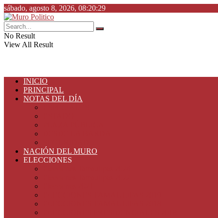
sábado, agosto 8, 2026, 08:20:29
No Result
View All Result
INICIO
PRINCIPAL
NOTAS DEL DÍA
ESPECIALES
ESTADO
PLAZA PÚBLICA
DESDE LA BARDA
SEGURIDAD
NACIÓN DEL MURO
ELECCIONES
Elecciones Tamaulipas 2024
Elecciones Tamaulipas 2022
Elecciones 2021
ELECCIONES TAMAULIPAS 2019
ELECCIONES TAMAULIPAS 2018
ELECCIONES PRESIDENCIALES 2018