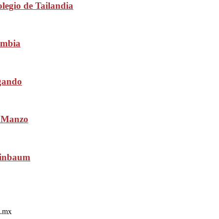
olegio de Tailandia
ombia
igando
s Manzo
heinbaum
o.mx