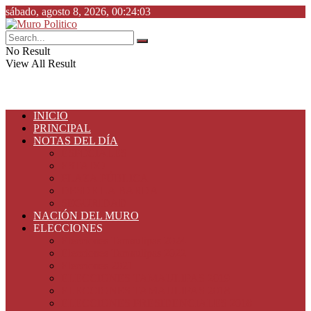
sábado, agosto 8, 2026, 00:24:03
No Result
View All Result
INICIO
PRINCIPAL
NOTAS DEL DÍA
ESPECIALES
ESTADO
PLAZA PÚBLICA
DESDE LA BARDA
SEGURIDAD
NACIÓN DEL MURO
ELECCIONES
Elecciones Tamaulipas 2024
Elecciones Tamaulipas 2022
Elecciones 2021
ELECCIONES TAMAULIPAS 2019
ELECCIONES TAMAULIPAS 2018
ELECCIONES PRESIDENCIALES 2018