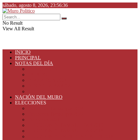
sábado, agosto 8, 2026, 23:56:36
No Result
View All Result
INICIO
PRINCIPAL
NOTAS DEL DÍA
ESPECIALES
ESTADO
PLAZA PÚBLICA
DESDE LA BARDA
SEGURIDAD
NACIÓN DEL MURO
ELECCIONES
Elecciones Tamaulipas 2024
Elecciones Tamaulipas 2022
Elecciones 2021
ELECCIONES TAMAULIPAS 2019
ELECCIONES TAMAULIPAS 2018
ELECCIONES PRESIDENCIALES 2018