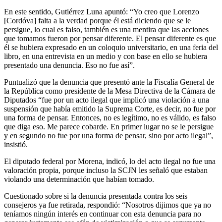
En este sentido, Gutiérrez Luna apuntó: “Yo creo que Lorenzo
[Cordóva] falta a la verdad porque él está diciendo que se le
persigue, lo cual es falso, también es una mentira que las acciones
que tomamos fueron por pensar diferente. El pensar diferente es que
él se hubiera expresado en un coloquio universitario, en una feria del
libro, en una entrevista en un medio y con base en ello se hubiera
presentado una denuncia. Eso no fue así”.
Puntualizó que la denuncia que presentó ante la Fiscalía General de
la República como presidente de la Mesa Directiva de la Cámara de
Diputados “fue por un acto ilegal que implicó una violación a una
suspensión que había emitido la Suprema Corte, es decir, no fue por
una forma de pensar. Entonces, no es legítimo, no es válido, es falso
que diga eso. Me parece cobarde. En primer lugar no se le persigue
y en segundo no fue por una forma de pensar, sino por acto ilegal”,
insistió.
El diputado federal por Morena, indicó, lo del acto ilegal no fue una
valoración propia, porque incluso la SCJN les señaló que estaban
violando una determinación que habían tomado.
Cuestionado sobre si la denuncia presentada contra los seis
consejeros ya fue retirada, respondió: “Nosotros dijimos que ya no
teníamos ningún interés en continuar con esta denuncia para no