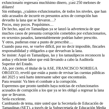
exfuncionario regresara muchísimo dinero, ¡casi 250 melones de
dólares!
Sin embargo, ¿cuántos exfuncionarios, de todos los niveles, que han
sido acusados de incurrir en presuntos actos de corrupción han
devuelto la lana que se llevaron…?
Pocos, muy pocos. Poquísimos…
De hecho, aquí en Tamaulipas ya se lanzó la advertencia de que
muchos casos de presunta corrupción cometidos por exfuncionarios,
en sexenios pasados, lamentablemente podrían haber prescrito.
Y otros, pudieran estar a punto de prescribir…
Cuando pasa eso, se vuelve difícil, por no decir imposible, fincarles
responsabilidad y obligarlos a que devuelvan la lana.
Se insiste: Aquí en Tamaulipas, las y los tamaulipecos reconocen la
ardua y eficiente labor que está llevando a cabo la Auditoría
Superior del Estado.
Ah, por cierto, el titular de la ASE, FRANCISCO NORIEGA
OROZCO, reveló que están a punto de revisar las cuentas públicas
del 2025 y será harto interesante saber que encontrarán.
Para resumir: Va bien el combate a la corrupción.
Esperemos que pronto también haya noticias de exfuncionarios
acusados de corrupción a los que ya se les obligó a regresar la lana
que se llevaron.
Sería excelente.
Cambiando de tema, mire usted que la Secretaría de Educación de
Tamaulipas (SET), a través de la Subsecretaría de Educación Media