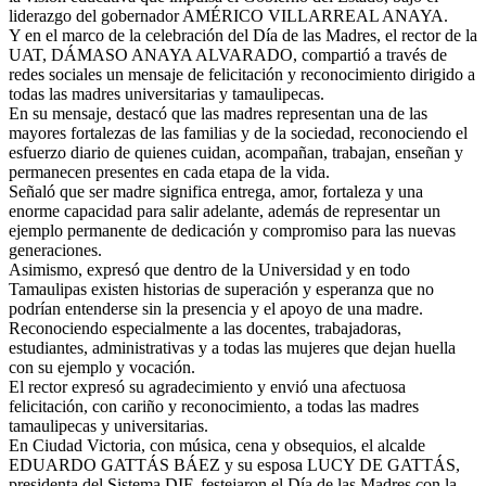
liderazgo del gobernador AMÉRICO VILLARREAL ANAYA.
Y en el marco de la celebración del Día de las Madres, el rector de la
UAT, DÁMASO ANAYA ALVARADO, compartió a través de
redes sociales un mensaje de felicitación y reconocimiento dirigido a
todas las madres universitarias y tamaulipecas.
En su mensaje, destacó que las madres representan una de las
mayores fortalezas de las familias y de la sociedad, reconociendo el
esfuerzo diario de quienes cuidan, acompañan, trabajan, enseñan y
permanecen presentes en cada etapa de la vida.
Señaló que ser madre significa entrega, amor, fortaleza y una
enorme capacidad para salir adelante, además de representar un
ejemplo permanente de dedicación y compromiso para las nuevas
generaciones.
Asimismo, expresó que dentro de la Universidad y en todo
Tamaulipas existen historias de superación y esperanza que no
podrían entenderse sin la presencia y el apoyo de una madre.
Reconociendo especialmente a las docentes, trabajadoras,
estudiantes, administrativas y a todas las mujeres que dejan huella
con su ejemplo y vocación.
El rector expresó su agradecimiento y envió una afectuosa
felicitación, con cariño y reconocimiento, a todas las madres
tamaulipecas y universitarias.
En Ciudad Victoria, con música, cena y obsequios, el alcalde
EDUARDO GATTÁS BÁEZ y su esposa LUCY DE GATTÁS,
presidenta del Sistema DIF, festejaron el Día de las Madres con la