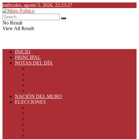
miércoles, agosto 5, 2026, 22:23:27
No Result
View All Result
INICIO
PRINCIPAL
NOTAS DEL DÍA
ESPECIALES
ESTADO
PLAZA PÚBLICA
DESDE LA BARDA
SEGURIDAD
NACIÓN DEL MURO
ELECCIONES
Elecciones Tamaulipas 2024
Elecciones Tamaulipas 2022
Elecciones 2021
ELECCIONES TAMAULIPAS 2019
ELECCIONES TAMAULIPAS 2018
ELECCIONES PRESIDENCIALES 2018