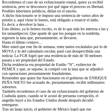
Recordemos el caso de un exfuncionario estatal, quien ya recibió
sentencia, pero se desconoce por qué sigue el proceso en libertad.
Posibles laberintos jurídicos, dirían en el rancho.
A dicho funcionario se le impuso una sentencia de varios años de
prisión y, aquí viene lo bueno, está obligado a resarcir el daño.
Es decir, a devolver la lana…
Esto último, ya lo hemos escrito, es de lo que más les interesa a las y
los tamaulipecos: Que aparte de que los pongan en la sombrita,
regresen la lana que, presuntamente, se llevaron.
Hasta el último centavo…
Mire usted que este fin de semana, entre tantos escándalos por lo de
MOYA y lo del calendario escolar, pasó casi desapercibida una
noticia: La FGR logró que una residencia de más de 50 melones
pasara a ser propiedad del Estado.
Dicha residencia era propiedad de Emilio “N”, exdirector de
PEMEX y que, se supone, la compró con la lana que se adjudicó
con operaciones presuntamente fraudulentas.
Remember que quien fue funcionario en el gobierno de ENRIQUE
PEÑA NIETO fue acusado de, presuntamente, recibir millonarios
sobornos.
También recordemos el caso de un exfuncionario del gobierno de
Coahuila quien, cuando se le acusó de presunta corrupción, el
angelito huyó a los Estados Unidos donde después decidió
entregarse.
Tras un largo juicio, el gobierno de México logró que ese