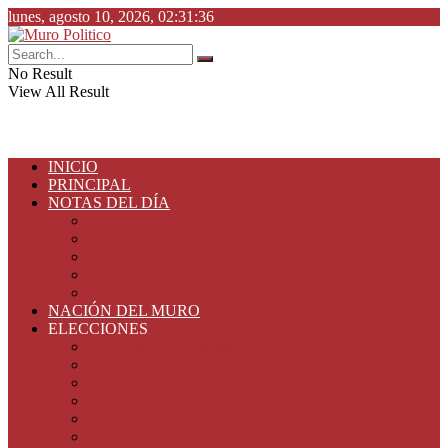
lunes, agosto 10, 2026, 02:31:36
No Result
View All Result
INICIO
PRINCIPAL
NOTAS DEL DÍA
ESPECIALES
ESTADO
PLAZA PÚBLICA
DESDE LA BARDA
SEGURIDAD
NACIÓN DEL MURO
ELECCIONES
Elecciones Tamaulipas 2024
Elecciones Tamaulipas 2022
Elecciones 2021
ELECCIONES TAMAULIPAS 2019
ELECCIONES TAMAULIPAS 2018
ELECCIONES PRESIDENCIALES 2018