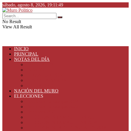
sábado, agosto 8, 2026, 19:11:49
No Result
View All Result
INICIO
PRINCIPAL
NOTAS DEL DÍA
ESPECIALES
ESTADO
PLAZA PÚBLICA
DESDE LA BARDA
SEGURIDAD
NACIÓN DEL MURO
ELECCIONES
Elecciones Tamaulipas 2024
Elecciones Tamaulipas 2022
Elecciones 2021
ELECCIONES TAMAULIPAS 2019
ELECCIONES TAMAULIPAS 2018
ELECCIONES PRESIDENCIALES 2018