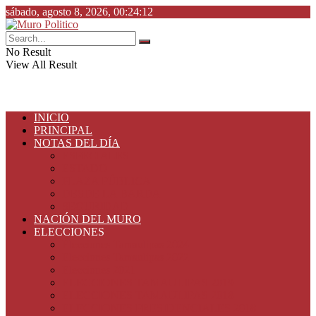
sábado, agosto 8, 2026, 00:24:12
No Result
View All Result
INICIO
PRINCIPAL
NOTAS DEL DÍA
ESPECIALES
ESTADO
PLAZA PÚBLICA
DESDE LA BARDA
SEGURIDAD
NACIÓN DEL MURO
ELECCIONES
Elecciones Tamaulipas 2024
Elecciones Tamaulipas 2022
Elecciones 2021
ELECCIONES TAMAULIPAS 2019
ELECCIONES TAMAULIPAS 2018
ELECCIONES PRESIDENCIALES 2018