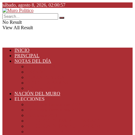
sábado, agosto 8, 2026, 02:00:57
No Result
View All Result
INICIO
PRINCIPAL
NOTAS DEL DÍA
ESPECIALES
ESTADO
PLAZA PÚBLICA
DESDE LA BARDA
SEGURIDAD
NACIÓN DEL MURO
ELECCIONES
Elecciones Tamaulipas 2024
Elecciones Tamaulipas 2022
Elecciones 2021
ELECCIONES TAMAULIPAS 2019
ELECCIONES TAMAULIPAS 2018
ELECCIONES PRESIDENCIALES 2018