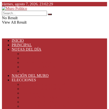
viernes, agosto 7, 2026, 23:02:29
No Result
View All Result
INICIO
PRINCIPAL
NOTAS DEL DÍA
ESPECIALES
ESTADO
PLAZA PÚBLICA
DESDE LA BARDA
SEGURIDAD
NACIÓN DEL MURO
ELECCIONES
Elecciones Tamaulipas 2024
Elecciones Tamaulipas 2022
Elecciones 2021
ELECCIONES TAMAULIPAS 2019
ELECCIONES TAMAULIPAS 2018
ELECCIONES PRESIDENCIALES 2018