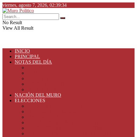
viernes, agosto 7, 2026, 02:39:34
No Result
View All Result
INICIO
PRINCIPAL
NOTAS DEL DÍA
ESPECIALES
ESTADO
PLAZA PÚBLICA
DESDE LA BARDA
SEGURIDAD
NACIÓN DEL MURO
ELECCIONES
Elecciones Tamaulipas 2024
Elecciones Tamaulipas 2022
Elecciones 2021
ELECCIONES TAMAULIPAS 2019
ELECCIONES TAMAULIPAS 2018
ELECCIONES PRESIDENCIALES 2018