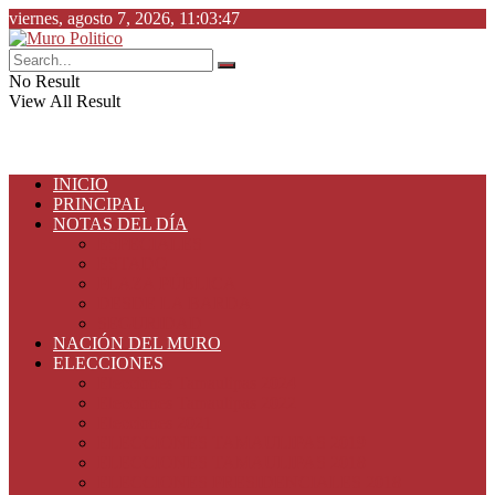
viernes, agosto 7, 2026, 11:03:47
No Result
View All Result
INICIO
PRINCIPAL
NOTAS DEL DÍA
ESPECIALES
ESTADO
PLAZA PÚBLICA
DESDE LA BARDA
SEGURIDAD
NACIÓN DEL MURO
ELECCIONES
Elecciones Tamaulipas 2024
Elecciones Tamaulipas 2022
Elecciones 2021
ELECCIONES TAMAULIPAS 2019
ELECCIONES TAMAULIPAS 2018
ELECCIONES PRESIDENCIALES 2018