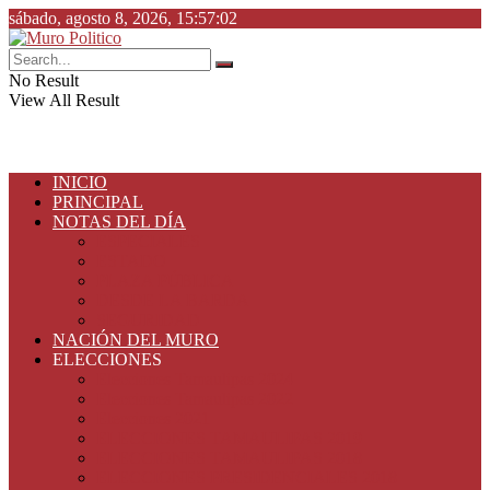
sábado, agosto 8, 2026, 15:57:02
No Result
View All Result
INICIO
PRINCIPAL
NOTAS DEL DÍA
ESPECIALES
ESTADO
PLAZA PÚBLICA
DESDE LA BARDA
SEGURIDAD
NACIÓN DEL MURO
ELECCIONES
Elecciones Tamaulipas 2024
Elecciones Tamaulipas 2022
Elecciones 2021
ELECCIONES TAMAULIPAS 2019
ELECCIONES TAMAULIPAS 2018
ELECCIONES PRESIDENCIALES 2018