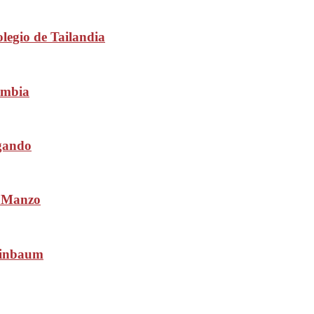
olegio de Tailandia
ombia
igando
s Manzo
heinbaum