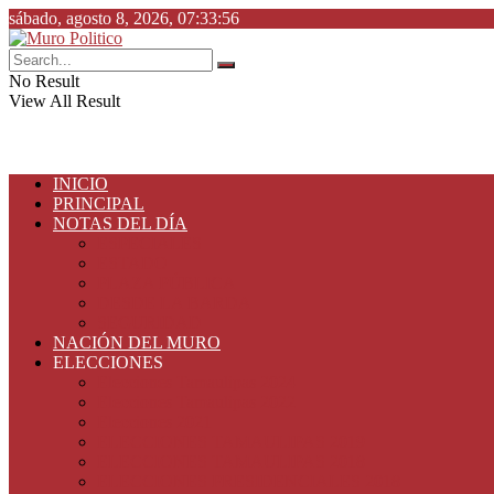
sábado, agosto 8, 2026, 07:33:56
No Result
View All Result
INICIO
PRINCIPAL
NOTAS DEL DÍA
ESPECIALES
ESTADO
PLAZA PÚBLICA
DESDE LA BARDA
SEGURIDAD
NACIÓN DEL MURO
ELECCIONES
Elecciones Tamaulipas 2024
Elecciones Tamaulipas 2022
Elecciones 2021
ELECCIONES TAMAULIPAS 2019
ELECCIONES TAMAULIPAS 2018
ELECCIONES PRESIDENCIALES 2018