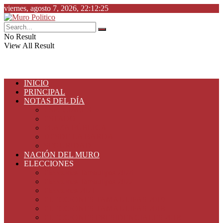
viernes, agosto 7, 2026, 22:12:25
No Result
View All Result
INICIO
PRINCIPAL
NOTAS DEL DÍA
ESPECIALES
ESTADO
PLAZA PÚBLICA
DESDE LA BARDA
SEGURIDAD
NACIÓN DEL MURO
ELECCIONES
Elecciones Tamaulipas 2024
Elecciones Tamaulipas 2022
Elecciones 2021
ELECCIONES TAMAULIPAS 2019
ELECCIONES TAMAULIPAS 2018
ELECCIONES PRESIDENCIALES 2018