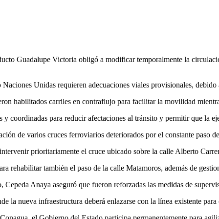
ucto Guadalupe Victoria obligó a modificar temporalmente la circulación
o Naciones Unidas requieren adecuaciones viales provisionales, debido a
n habilitados carriles en contraflujo para facilitar la movilidad mientr
 coordinadas para reducir afectaciones al tránsito y permitir que la e
ación de varios cruces ferroviarios deteriorados por el constante paso de
tervenir prioritariamente el cruce ubicado sobre la calle Alberto Carre
ara rehabilitar también el paso de la calle Matamoros, además de gestio
to, Cepeda Anaya aseguró que fueron reforzadas las medidas de supervi
e la nueva infraestructura deberá enlazarse con la línea existente para 
a Conagua, el Gobierno del Estado participa permanentemente para agiliz