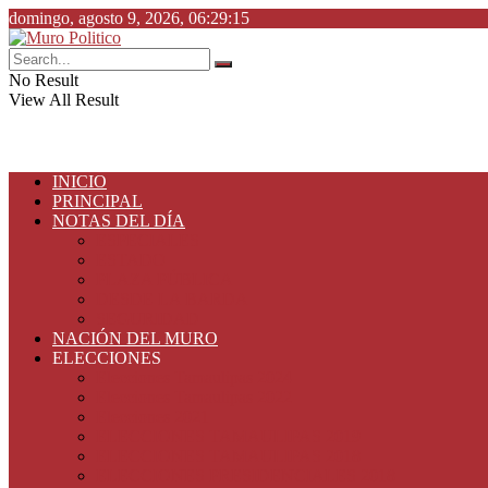
domingo, agosto 9, 2026, 06:29:15
No Result
View All Result
INICIO
PRINCIPAL
NOTAS DEL DÍA
ESPECIALES
ESTADO
PLAZA PÚBLICA
DESDE LA BARDA
SEGURIDAD
NACIÓN DEL MURO
ELECCIONES
Elecciones Tamaulipas 2024
Elecciones Tamaulipas 2022
Elecciones 2021
ELECCIONES TAMAULIPAS 2019
ELECCIONES TAMAULIPAS 2018
ELECCIONES PRESIDENCIALES 2018