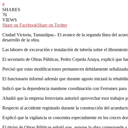
8
SHARES
76
VIEWS
Share on Facebook
Share on Twitter
Ciudad Victoria, Tamaulipas.- El avance de la segunda línea del acued
desarrollo de la obra.
Las labores de excavación e instalación de tubería sobre el libramient
El secretario de Obras Públicas, Pedro Cepeda Anaya, explicó que fuero
Precisó que estas modificaciones permanecen debidamente señalizadas y
El funcionario informó además que durante agosto iniciará la rehabilit
Indicó que la dependencia mantiene coordinación con Ferromex para in
Añadió que la empresa ferroviaria autorizó aprovechar esos trabajos p
Respecto al accidente registrado durante la construcción del acueduc
Explicó que la vigilancia se concentra especialmente en los cruces dond
El titular de Obras Públicas señaló que, aunque la obra corresponde 