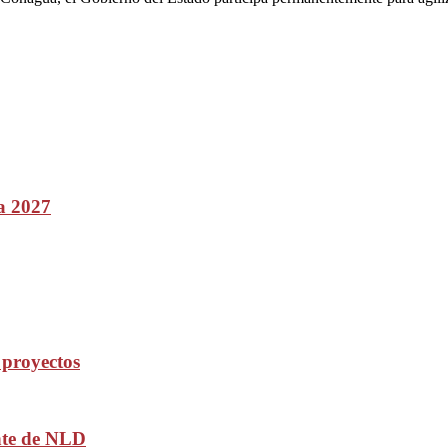
a 2027
 proyectos
nte de NLD