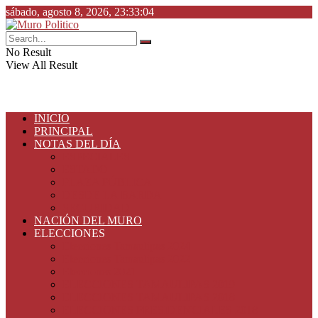
sábado, agosto 8, 2026, 23:33:04
No Result
View All Result
INICIO
PRINCIPAL
NOTAS DEL DÍA
ESPECIALES
ESTADO
PLAZA PÚBLICA
DESDE LA BARDA
SEGURIDAD
NACIÓN DEL MURO
ELECCIONES
Elecciones Tamaulipas 2024
Elecciones Tamaulipas 2022
Elecciones 2021
ELECCIONES TAMAULIPAS 2019
ELECCIONES TAMAULIPAS 2018
ELECCIONES PRESIDENCIALES 2018