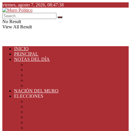
viernes, agosto 7, 2026, 08:47:38
No Result
View All Result
INICIO
PRINCIPAL
NOTAS DEL DÍA
ESPECIALES
ESTADO
PLAZA PÚBLICA
DESDE LA BARDA
SEGURIDAD
NACIÓN DEL MURO
ELECCIONES
Elecciones Tamaulipas 2024
Elecciones Tamaulipas 2022
Elecciones 2021
ELECCIONES TAMAULIPAS 2019
ELECCIONES TAMAULIPAS 2018
ELECCIONES PRESIDENCIALES 2018