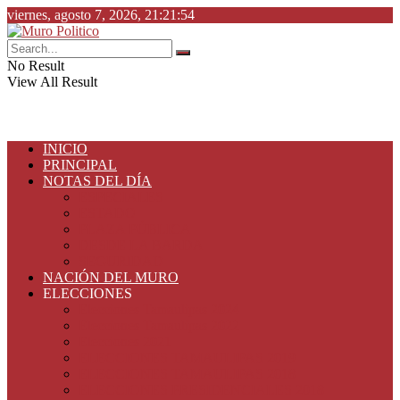
viernes, agosto 7, 2026, 21:21:54
No Result
View All Result
INICIO
PRINCIPAL
NOTAS DEL DÍA
ESPECIALES
ESTADO
PLAZA PÚBLICA
DESDE LA BARDA
SEGURIDAD
NACIÓN DEL MURO
ELECCIONES
Elecciones Tamaulipas 2024
Elecciones Tamaulipas 2022
Elecciones 2021
ELECCIONES TAMAULIPAS 2019
ELECCIONES TAMAULIPAS 2018
ELECCIONES PRESIDENCIALES 2018