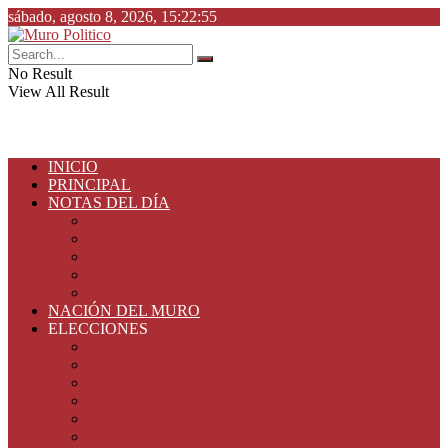
sábado, agosto 8, 2026, 15:22:55
No Result
View All Result
INICIO
PRINCIPAL
NOTAS DEL DÍA
ESPECIALES
ESTADO
PLAZA PÚBLICA
DESDE LA BARDA
SEGURIDAD
NACIÓN DEL MURO
ELECCIONES
Elecciones Tamaulipas 2024
Elecciones Tamaulipas 2022
Elecciones 2021
ELECCIONES TAMAULIPAS 2019
ELECCIONES TAMAULIPAS 2018
ELECCIONES PRESIDENCIALES 2018