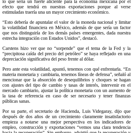
lo que sería un fuerte aliciente para la economía mexicana por el
efecto que tendrá en nuestras exportaciones porque al verse
estimuladas traería una un mayor crecimiento económico.
“Esto debería de apuntalar el valor de la moneda nacional y limitar
la volatilidad financiera en México, además de que sería un factor
que nos distinguiría de los demás países emergentes, dada nuestra
estrecha integración con Estados Unidos”, destacó.
Carstens hizo ver que no “sorpende” que el tema de la Fed y la
“precipitosa caída del precio del petróleo” se haya reflejado en una
depreciación significativa del peso frente al dólar.
Pero ante esta volatilidad, apuntó, tenemos con qué enfrentarla. “En
materia monetaria y cambiaria, tenemos líneas de defensa”, señaló al
mencionar que la absorción de desequilibrios y choques se hagan
con ajustes del tipo de cambio y tasas de interés, intervenir en el
mercado cambiario, ajustar la política monetaria con un aumento de
la tasa de referencia en caso de ser necesario y tener finanzas
públicas sanas.
Por su parte, el secretario de Hacienda, Luis Videgaray, dijo que
después de dos años de un crecimiento claramente insatisfactorio
empieza a notarse una mejor perspectiva en los indicadores de
empleo, construcción y exportaciones “vemos una clara tendencia
hacia la recuperación”. Sin embargo, advirtió que la recuperación y