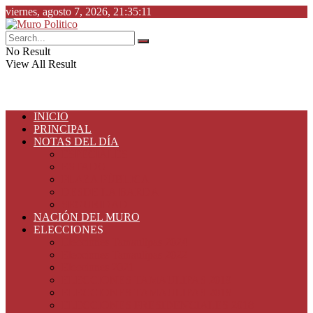
viernes, agosto 7, 2026, 21:35:11
No Result
View All Result
INICIO
PRINCIPAL
NOTAS DEL DÍA
ESPECIALES
ESTADO
PLAZA PÚBLICA
DESDE LA BARDA
SEGURIDAD
NACIÓN DEL MURO
ELECCIONES
Elecciones Tamaulipas 2024
Elecciones Tamaulipas 2022
Elecciones 2021
ELECCIONES TAMAULIPAS 2019
ELECCIONES TAMAULIPAS 2018
ELECCIONES PRESIDENCIALES 2018