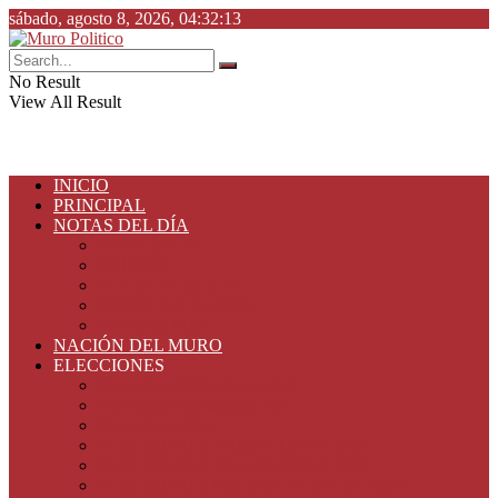
sábado, agosto 8, 2026, 04:32:13
No Result
View All Result
INICIO
PRINCIPAL
NOTAS DEL DÍA
ESPECIALES
ESTADO
PLAZA PÚBLICA
DESDE LA BARDA
SEGURIDAD
NACIÓN DEL MURO
ELECCIONES
Elecciones Tamaulipas 2024
Elecciones Tamaulipas 2022
Elecciones 2021
ELECCIONES TAMAULIPAS 2019
ELECCIONES TAMAULIPAS 2018
ELECCIONES PRESIDENCIALES 2018