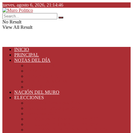
jueves, agosto 6, 2026, 21:14:46
No Result
View All Result
INICIO
PRINCIPAL
NOTAS DEL DÍA
ESPECIALES
ESTADO
PLAZA PÚBLICA
DESDE LA BARDA
SEGURIDAD
NACIÓN DEL MURO
ELECCIONES
Elecciones Tamaulipas 2024
Elecciones Tamaulipas 2022
Elecciones 2021
ELECCIONES TAMAULIPAS 2019
ELECCIONES TAMAULIPAS 2018
ELECCIONES PRESIDENCIALES 2018