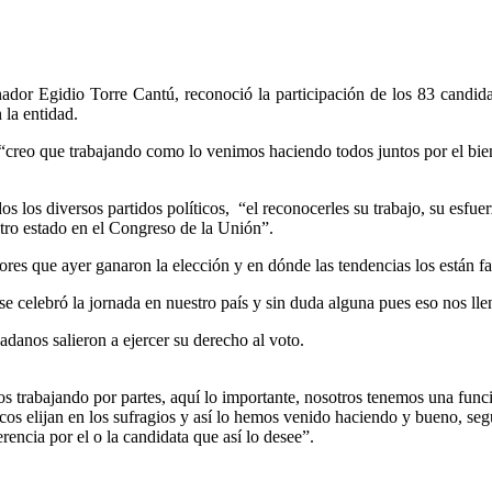
or Egidio Torre Cantú, reconoció la participación de los 83 candidato
 la entidad.
l y “creo que trabajando como lo venimos haciendo todos juntos por el b
 los diversos partidos políticos, “el reconocerles su trabajo, su esfue
stro estado en el Congreso de la Unión”.
res que ayer ganaron la elección y en dónde las tendencias los están f
e celebró la jornada en nuestro país y sin duda alguna pues eso nos lle
adanos salieron a ejercer su derecho al voto.
 trabajando por partes, aquí lo importante, nosotros tenemos una funci
ecos elijan en los sufragios y así lo hemos venido haciendo y bueno, seg
rencia por el o la candidata que así lo desee”.