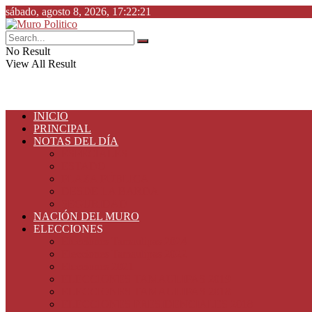
sábado, agosto 8, 2026, 17:22:21
No Result
View All Result
INICIO
PRINCIPAL
NOTAS DEL DÍA
ESPECIALES
ESTADO
PLAZA PÚBLICA
DESDE LA BARDA
SEGURIDAD
NACIÓN DEL MURO
ELECCIONES
Elecciones Tamaulipas 2024
Elecciones Tamaulipas 2022
Elecciones 2021
ELECCIONES TAMAULIPAS 2019
ELECCIONES TAMAULIPAS 2018
ELECCIONES PRESIDENCIALES 2018