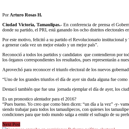
Por
Arturo Rosas H.
Ciudad Victoria, Tamaulipas.-
En conferencia de prensa el Gobernad
donde su partido, el PRI, está ganando los ocho distritos electorales en
Por este motivo, felicitó a su partido el Revolucionario instituciona
a generar cada vez un mejor estado y un mejor país”.
Reconoció a todos los partidos y candidatos que contendieron por todos
los órganos correspondientes los resultados, pues representarán a nue
Aprovechó para reconocer el triunfo electoral de los nuevos gobernado
“Uno de los grandes triunfos el día de ayer sin duda alguna fue como s
Destacó también que fue una jornada ejemplar el día de ayer, los ciud
Es un pronostico alentador para el 2016?
“Pues bueno. Yo creo que como bien dicen: “un día a la vez” -y- vamos
siendo trabajar para todos los tamaulipecos, con quienes los tamaulip
condiciones para que todo mundo salga a emitir el sufragio de su prefe
Next Post