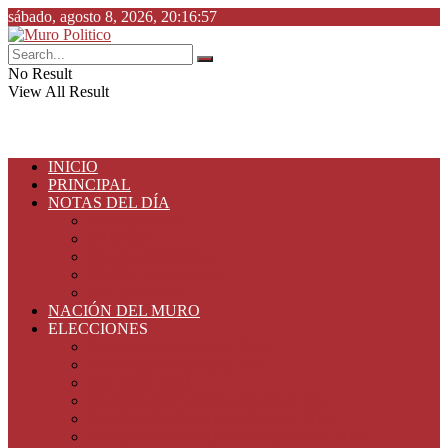
sábado, agosto 8, 2026, 20:16:57
No Result
View All Result
INICIO
PRINCIPAL
NOTAS DEL DÍA
ESPECIALES
ESTADO
PLAZA PÚBLICA
DESDE LA BARDA
SEGURIDAD
NACIÓN DEL MURO
ELECCIONES
Elecciones Tamaulipas 2024
Elecciones Tamaulipas 2022
Elecciones 2021
ELECCIONES TAMAULIPAS 2019
ELECCIONES TAMAULIPAS 2018
ELECCIONES PRESIDENCIALES 2018