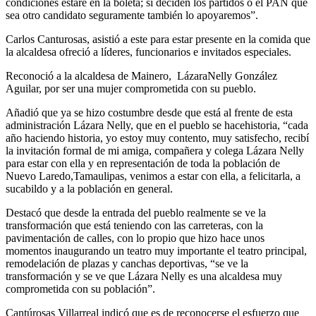
condiciones estaré en la boleta; si deciden los partidos o el PAN que
sea otro candidato seguramente también lo apoyaremos”.
Carlos Canturosas, asistió a este para estar presente en la comida que
la alcaldesa ofreció a líderes, funcionarios e invitados especiales.
Reconoció a la alcaldesa de Mainero, LázaraNelly González
Aguilar, por ser una mujer comprometida con su pueblo.
Añadió que ya se hizo costumbre desde que está al frente de esta
administración Lázara Nelly, que en el pueblo se hacehistoria, “cada
año haciendo historia, yo estoy muy contento, muy satisfecho, recibí
la invitación formal de mi amiga, compañera y colega Lázara Nelly
para estar con ella y en representación de toda la población de
Nuevo Laredo,Tamaulipas, venimos a estar con ella, a felicitarla, a
sucabildo y a la población en general.
Destacó que desde la entrada del pueblo realmente se ve la
transformación que está teniendo con las carreteras, con la
pavimentación de calles, con lo propio que hizo hace unos
momentos inaugurando un teatro muy importante el teatro principal,
remodelación de plazas y canchas deportivas, “se ve la
transformación y se ve que Lázara Nelly es una alcaldesa muy
comprometida con su población”.
Cantúrosas Villarreal indicó que es de reconocerse el esfuerzo que