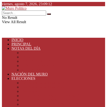
viernes, agosto 7, 2026, 23:09:12
No Result
View All Result
INICIO
PRINCIPAL
NOTAS DEL DÍA
ESPECIALES
ESTADO
PLAZA PÚBLICA
DESDE LA BARDA
SEGURIDAD
NACIÓN DEL MURO
ELECCIONES
Elecciones Tamaulipas 2024
Elecciones Tamaulipas 2022
Elecciones 2021
ELECCIONES TAMAULIPAS 2019
ELECCIONES TAMAULIPAS 2018
ELECCIONES PRESIDENCIALES 2018