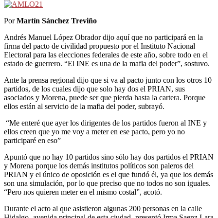
Por ​
Martín Sánchez Treviño
Andrés Manuel López Obrador dijo aquí que no participará en la
firma del pacto de civilidad propuesto por el Instituto Nacional
Electoral para las elecciones federales de este año, sobre todo en el
estado de guerrero.
“El INE es una de la mafia del poder”, sostuvo.
Ante la prensa regional dijo que si va al pacto junto con los otros 10
partidos, de los cuales dijo que solo hay dos
el PRIAN, sus
asociados y Morena, puede ser que pierda hasta la cartera. Porque
ellos están al servicio de la mafia del poder, subrayó.
“Me enteré que ayer los dirigentes de los partidos fueron al INE y
ellos creen que yo me voy a meter en ese pacto, pero yo no
participaré en eso”
Apuntó que no hay 10 partidos sino sólo hay dos partidos el PRIAN
y
Morena porque los demás institutos políticos
son paleros del
PRIAN y el único de oposición es el que fundó él
, ya que los demás
son una simulación, por lo que preciso que no todos no son iguales.
“Pero nos quieren meter en el mismo costal”, acotó.
Durante el acto al que asistieron algunas 200 personas en la calle
Hidalgo -avenida principal de esta ciudad- presentó Irma Saenz Lara