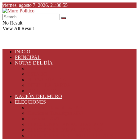
viernes, agosto 7, 2026, 21:38:55
No Result
View All Result
INICIO
PRINCIPAL
NOTAS DEL DÍA
ESPECIALES
ESTADO
PLAZA PÚBLICA
DESDE LA BARDA
SEGURIDAD
NACIÓN DEL MURO
ELECCIONES
Elecciones Tamaulipas 2024
Elecciones Tamaulipas 2022
Elecciones 2021
ELECCIONES TAMAULIPAS 2019
ELECCIONES TAMAULIPAS 2018
ELECCIONES PRESIDENCIALES 2018