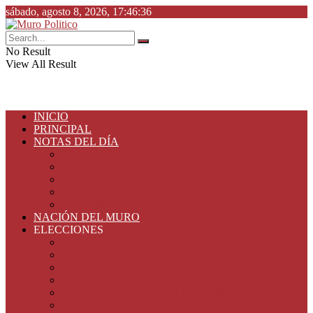
sábado, agosto 8, 2026, 17:46:36
No Result
View All Result
INICIO
PRINCIPAL
NOTAS DEL DÍA
ESPECIALES
ESTADO
PLAZA PÚBLICA
DESDE LA BARDA
SEGURIDAD
NACIÓN DEL MURO
ELECCIONES
Elecciones Tamaulipas 2024
Elecciones Tamaulipas 2022
Elecciones 2021
ELECCIONES TAMAULIPAS 2019
ELECCIONES TAMAULIPAS 2018
ELECCIONES PRESIDENCIALES 2018