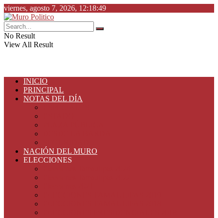
viernes, agosto 7, 2026, 12:18:49
No Result
View All Result
INICIO
PRINCIPAL
NOTAS DEL DÍA
ESPECIALES
ESTADO
PLAZA PÚBLICA
DESDE LA BARDA
SEGURIDAD
NACIÓN DEL MURO
ELECCIONES
Elecciones Tamaulipas 2024
Elecciones Tamaulipas 2022
Elecciones 2021
ELECCIONES TAMAULIPAS 2019
ELECCIONES TAMAULIPAS 2018
ELECCIONES PRESIDENCIALES 2018