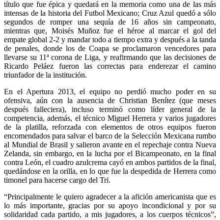
título que fue épica y quedará en la memoria como una de las más
intensas de la historia del Futbol Mexicano; Cruz Azul quedó a sólo
segundos de romper una sequía de 16 años sin campeonato,
mientras que, Moisés Muñoz fue el héroe al marcar el gol del
empate global 2-2 y mandar todo a tiempo extra y después a la tanda
de penales, donde los de Coapa se proclamaron vencedores para
llevarse su 11ª corona de Liga, y reafirmando que las decisiones de
Ricardo Peláez fueron las correctas para enderezar el camino
triunfador de la institución.
En el Apertura 2013, el equipo no perdió mucho poder en su
ofensiva, aún con la ausencia de Christian Benítez (que meses
después falleciera), incluso terminó como líder general de la
competencia, además, el técnico Miguel Herrera y varios jugadores
de la platilla, reforzada con elementos de otros equipos fueron
encomendados para salvar el barco de la Selección Mexicana rumbo
al Mundial de Brasil y salieron avante en el repechaje contra Nueva
Zelanda, sin embargo, en la lucha por el Bicampeonato, en la final
contra León, el cuadro azulcrema cayó en ambos partidos de la final,
quedándose en la orilla, en lo que fue la despedida de Herrera como
timonel para hacerse cargo del Tri.
“Principalmente le quiero agradecer a la afición americanista que es
lo más importante, gracias por su apoyo incondicional y por su
solidaridad cada partido, a mis jugadores, a los cuerpos técnicos”,