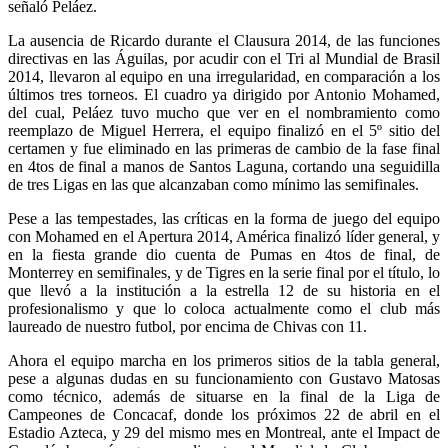
señaló Peláez.
La ausencia de Ricardo durante el Clausura 2014, de las funciones
directivas en las Águilas, por acudir con el Tri al Mundial de Brasil
2014, llevaron al equipo en una irregularidad, en comparación a los
últimos tres torneos. El cuadro ya dirigido por Antonio Mohamed,
del cual, Peláez tuvo mucho que ver en el nombramiento como
reemplazo de Miguel Herrera, el equipo finalizó en el 5º sitio del
certamen y fue eliminado en las primeras de cambio de la fase final
en 4tos de final a manos de Santos Laguna, cortando una seguidilla
de tres Ligas en las que alcanzaban como mínimo las semifinales.
Pese a las tempestades, las críticas en la forma de juego del equipo
con Mohamed en el Apertura 2014, América finalizó líder general, y
en la fiesta grande dio cuenta de Pumas en 4tos de final, de
Monterrey en semifinales, y de Tigres en la serie final por el título, lo
que llevó a la institución a la estrella 12 de su historia en el
profesionalismo y que lo coloca actualmente como el club más
laureado de nuestro futbol, por encima de Chivas con 11.
Ahora el equipo marcha en los primeros sitios de la tabla general,
pese a algunas dudas en su funcionamiento con Gustavo Matosas
como técnico, además de situarse en la final de la Liga de
Campeones de Concacaf, donde los próximos 22 de abril en el
Estadio Azteca, y 29 del mismo mes en Montreal, ante el Impact de