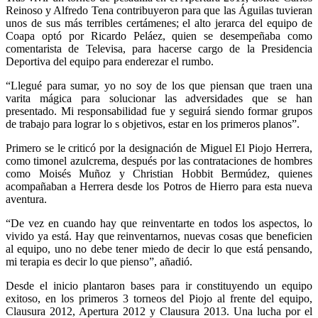
Reinoso y Alfredo Tena contribuyeron para que las Águilas tuvieran
unos de sus más terribles certámenes; el alto jerarca del equipo de
Coapa optó por Ricardo Peláez, quien se desempeñaba como
comentarista de Televisa, para hacerse cargo de la Presidencia
Deportiva del equipo para enderezar el rumbo.
“Llegué para sumar, yo no soy de los que piensan que traen una
varita mágica para solucionar las adversidades que se han
presentado. Mi responsabilidad fue y seguirá siendo formar grupos
de trabajo para lograr lo s objetivos, estar en los primeros planos”.
Primero se le criticó por la designación de Miguel El Piojo Herrera,
como timonel azulcrema, después por las contrataciones de hombres
como Moisés Muñoz y Christian Hobbit Bermúdez, quienes
acompañaban a Herrera desde los Potros de Hierro para esta nueva
aventura.
“De vez en cuando hay que reinventarte en todos los aspectos, lo
vivido ya está. Hay que reinventarnos, nuevas cosas que beneficien
al equipo, uno no debe tener miedo de decir lo que está pensando,
mi terapia es decir lo que pienso”, añadió.
Desde el inicio plantaron bases para ir constituyendo un equipo
exitoso, en los primeros 3 torneos del Piojo al frente del equipo,
Clausura 2012, Apertura 2012 y Clausura 2013. Una lucha por el