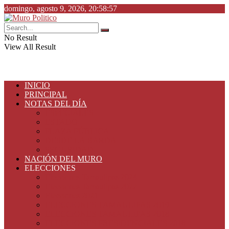
domingo, agosto 9, 2026, 20:58:57
No Result
View All Result
INICIO
PRINCIPAL
NOTAS DEL DÍA
ESPECIALES
ESTADO
PLAZA PÚBLICA
DESDE LA BARDA
SEGURIDAD
NACIÓN DEL MURO
ELECCIONES
Elecciones Tamaulipas 2024
Elecciones Tamaulipas 2022
Elecciones 2021
ELECCIONES TAMAULIPAS 2019
ELECCIONES TAMAULIPAS 2018
ELECCIONES PRESIDENCIALES 2018