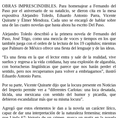
OBRAS IMPRESCINDIBLES. Para homenajear a Fernando del
Paso por el aniversario de su natalicio, se dieron cita en la mesa
expositiva Alejandro Toledo, Eduardo Antonio Parra, Vicente
Quirarte y Élmer Mendoza. Cada uno se encargó de hablar sobre
una de las cuatro novelas que hasta ahora ha escrito Del Paso.
Alejandro Toledo describió a la primera novela de Fernando del
Paso, José Trigo, como una mezcla de voces y tiempos en los que
también juega con el orden de la lectura de los 19 capítulos; mientras
que Palinuro de México ofrece una fiesta del lenguaje y de las ideas.
“Es una fiesta en la que el lector entra y sale de la realidad, vive
sueños y regresa a la vida cotidiana, hay una explosión de algarabía,
con borracheras lingüísticas que parece que nos harán perder el
sentido, pero nos recuperamos para volver a embriagarnos”, ilustró
Eduardo Antonio Parra.
Por su parte, Vicente Quirarte dijo que la locura presente en Noticias
del Imperio permite ver a “diferentes Carlotas: una loca desatada,
lúcida, una mexicana con sentido del humor y picardía, que
debieron escandalizar más que su misma locura”.
Agregó que estos elementos le dan a la novela un carácter lírico,
capaz de dar una interpretación de la naturaleza femenina; mientras
que Linda 67: historia de un crimen, marca un matiz en la novela