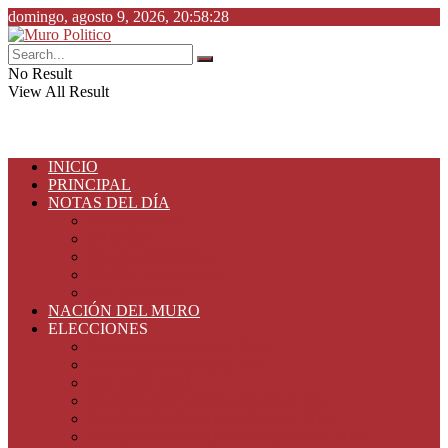
domingo, agosto 9, 2026, 20:58:28
No Result
View All Result
INICIO
PRINCIPAL
NOTAS DEL DÍA
ESPECIALES
ESTADO
PLAZA PÚBLICA
DESDE LA BARDA
SEGURIDAD
NACIÓN DEL MURO
ELECCIONES
Elecciones Tamaulipas 2024
Elecciones Tamaulipas 2022
Elecciones 2021
ELECCIONES TAMAULIPAS 2019
ELECCIONES TAMAULIPAS 2018
ELECCIONES PRESIDENCIALES 2018