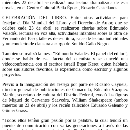
miércoles 22 de abril se realizará una lectura dramatizada de esta
novela, en el Centro Cultural Bella Época, Rosario Castellanos.
CELEBRACIÓN DEL LIBRO. Entre otras actividades para
festejar el Día Mundial del Libro y el Derecho de Autor, que se
celebra cada 23 de abril, se realizaron charlas sobre Edmundo
Valadés, lecturas en voz alta, actividades infantiles sobre la obra de
Fernando del Paso, talleres de escritura, salas de lectura individuales
y un concierto de clausura a cargo de Sonido Gallo Negro.
También se realizó la mesa “Edmundo Valadés. El papel del editor”,
donde se habló de esta faceta del cuentista y se canceló una
videoconferencia con el escritor israelí Etgar Keret, quien hablaría
sobre sus autores favoritos, la experiencia como escritor y algunos
proyectos.
Previo a la inauguración del festejo por parte de Ricardo Cayuela,
director general de publicaciones de Conaculta, Eduardo Vázquez
Martín, secretario de cultura del Distrito Federal, evocó las figuras
de Miguel de Cervantes Saavedra, William Shakespeare (ambos
muertos un 23 de abril) y los recién fallecidos Eduardo Galeano y
Günter Grass.
“Todos ellos tenían gran pasión por la palabra, la cual tendió un
puente de comunicación con varias generaciones a través de las